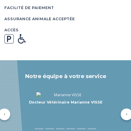
FACILITÉ DE PAIEMENT
ASSURANCE ANIMALE ACCEPTÉE
ACCÈS
Notre équipe à votre service
Auxiliaire Spécialisée Vétérinaire Sandrine THOUY
depuis 2018
Précédent
Su