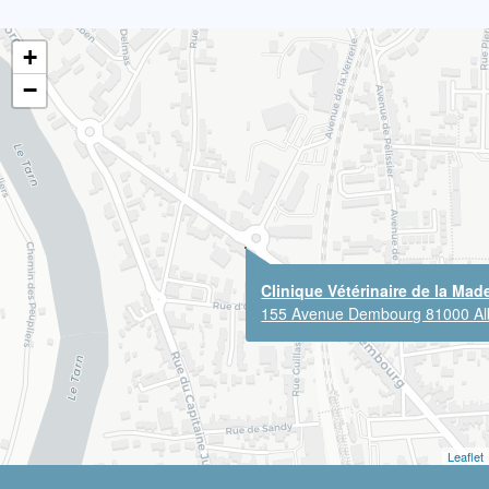
+
−
Clinique Vétérinaire de la Mad
155 Avenue Dembourg 81000 Al
Leaflet